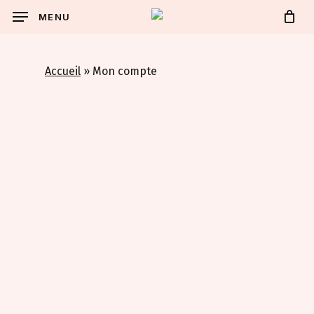
Skip
MENU
to
main
content
Accueil
»
Mon compte
*
*