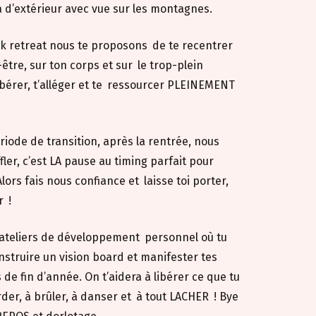
a d’extérieur avec vue sur les montagnes.
ak retreat nous te proposons
de te recentrer
-être, sur ton corps et sur
le trop-plein
bérer, t’alléger et te
ressourcer PLEINEMENT
iode de transition, après la rentrée, nous
ler, c’est LA pause au timing parfait pour
Alors fais nous confiance et
laisse toi porter,
r
!
ateliers de développement
personnel où tu
nstruire un vision board et manifester tes
 de fin d’année. On t’aidera à libérer ce que tu
der, à brûler, à danser et
à tout LACHER
! Bye