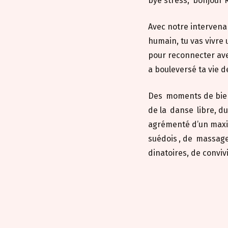
bye stress,
bonjour 
Avec notre interven
humain, tu vas vivre
pour reconnecter ave
a bouleversé ta vie d
Des
moments de bien
de la
danse
libre, d
agrémenté d’un ma
suédois
, de
massag
dinatoires, de conviv
Thème : Bulle 