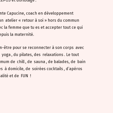
REPOS et dorlotage
.
ante Capucine, coach en développement
 un
atelier « retour à soi » hors du commun
c la femme que tu es et accepter tout ce qui
epuis la maternité.
-être pour se reconnecter à son corps
avec
u
yoga
, du pilates, des
relaxations
. Le tout
ximum de
chill
, de
sauna
, de balades, de
bain
es
à domicile, de
soirées cocktails
, d’apéros
ialité et de
FUN
!
de bien-être automnale