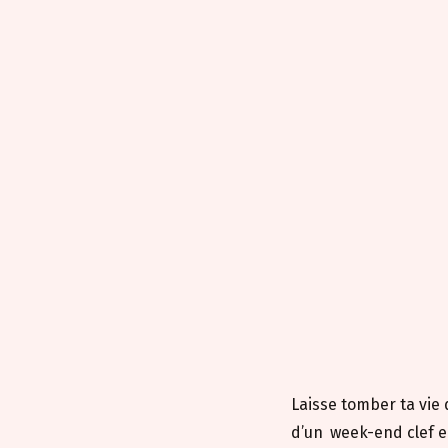
DU VENDREDI 17 AU DIMANCHE 19 NOVEMBRE 2023
Laisse tomber ta vi
d’un
week-end clef 