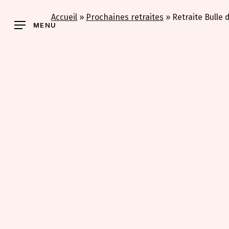
Skip
Accueil
»
Prochaines retraites
»
Retraite Bulle
to
MENU
main
content