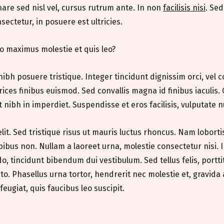
re sed nisl vel, cursus rutrum ante. In non
facilisis nisi
. Sed
sectetur, in posuere est ultricies.
to maximus molestie et quis leo?
nibh posuere tristique. Integer tincidunt dignissim orci, vel 
trices finibus euismod. Sed convallis magna id finibus iaculis. 
 nibh in imperdiet. Suspendisse et eros facilisis, vulputate nu
t. Sed tristique risus ut mauris luctus rhoncus. Nam lobortis 
apibus non. Nullam a laoreet urna, molestie consectetur nisi.
, tincidunt bibendum dui vestibulum. Sed tellus felis, porttit
 Phasellus urna tortor, hendrerit nec molestie et, gravida
ugiat, quis faucibus leo suscipit.