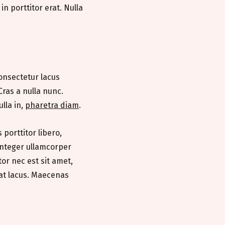
 in porttitor erat. Nulla
consectetur lacus
Cras a nulla nunc.
lla in,
pharetra diam
.
porttitor libero,
 Integer ullamcorper
or nec est sit amet,
 at lacus. Maecenas