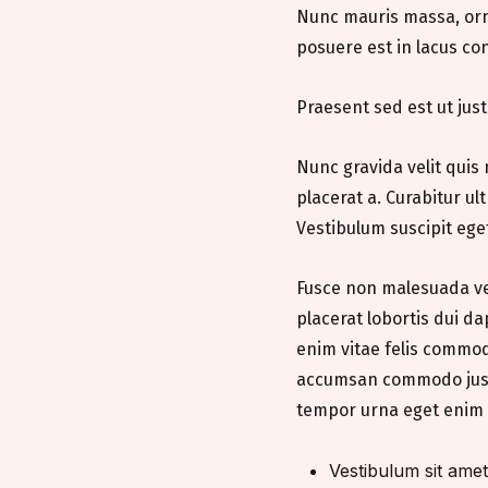
Nunc mauris massa, orna
posuere est in lacus con
Praesent sed est ut jus
Nunc gravida velit quis 
placerat a. Curabitur ul
Vestibulum suscipit eget
Fusce non malesuada veli
placerat lobortis dui d
enim vitae felis commodo
accumsan commodo justo.
tempor urna eget enim fe
Vestibulum sit amet