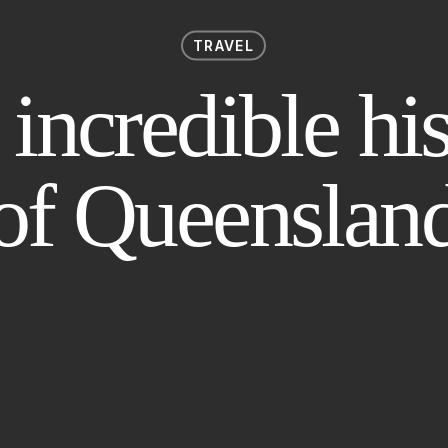
TRAVEL
incredible hi
of Queenslan