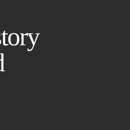
story
d